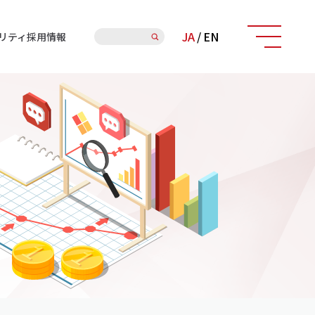
検
JA
/
EN
リティ
採用情報
索: