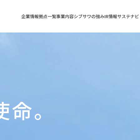
企業情報
拠点一覧
事業内容
シブサワの強み
IR情報
サステナビ
使命。