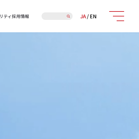
検
JA
/
EN
リティ
採用情報
索: