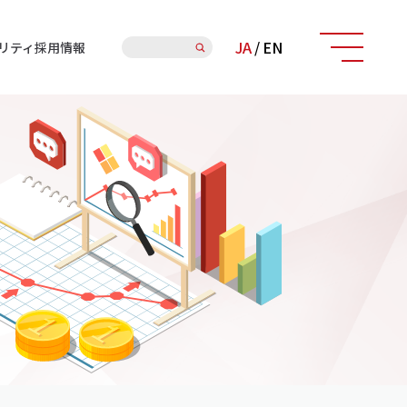
検
JA
/
EN
リティ
採用情報
索: