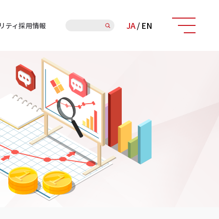
検
JA
/
EN
リティ
採用情報
索: