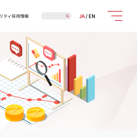
検
JA
/
EN
リティ
採用情報
索: