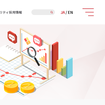
検
JA
/
EN
リティ
採用情報
索: